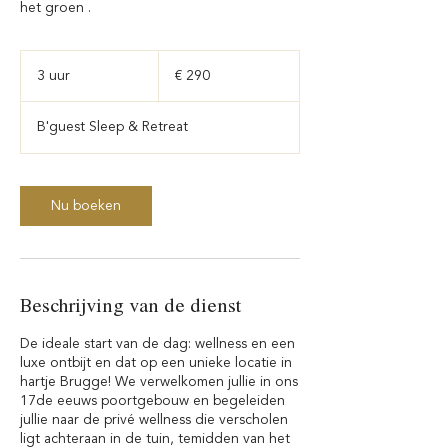
het groen .
290
euro
3 uur
3
€ 290
u
u
B'guest Sleep & Retreat
r
Nu boeken
Beschrijving van de dienst
De ideale start van de dag: wellness en een
luxe ontbijt en dat op een unieke locatie in
hartje Brugge! We verwelkomen jullie in ons
17de eeuws poortgebouw en begeleiden
jullie naar de privé wellness die verscholen
ligt achteraan in de tuin, temidden van het