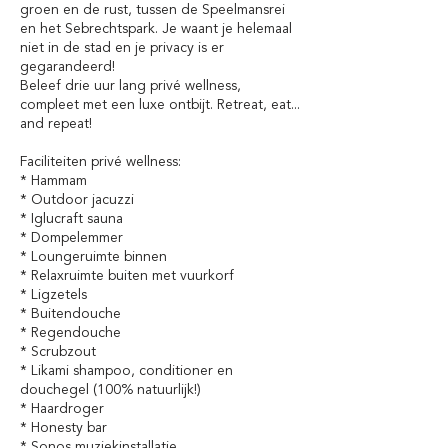
groen en de rust, tussen de Speelmansrei
en het Sebrechtspark. Je waant je helemaal
niet in de stad en je privacy is er
gegarandeerd!
Beleef drie uur lang privé wellness,
compleet met een luxe ontbijt. Retreat, eat...
and repeat!
Faciliteiten privé wellness:
* Hammam
* Outdoor jacuzzi
* Iglucraft sauna
* Dompelemmer
* Loungeruimte binnen
* Relaxruimte buiten met vuurkorf
* Ligzetels
* Buitendouche
* Regendouche
* Scrubzout
* Likami shampoo, conditioner en
douchegel (100% natuurlijk!)
* Haardroger
* Honesty bar
* Sonos muziekinstallatie