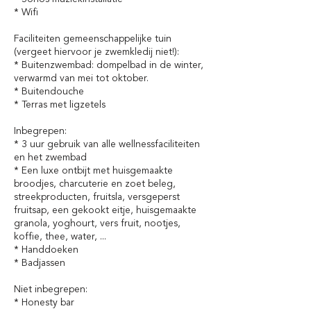
* Wifi
Faciliteiten gemeenschappelijke tuin
(vergeet hiervoor je zwemkledij niet!):
* Buitenzwembad: dompelbad in de winter,
verwarmd van mei tot oktober.
* Buitendouche
* Terras met ligzetels
Inbegrepen:
* 3 uur gebruik van alle wellnessfaciliteiten
en het zwembad
* Een luxe ontbijt met huisgemaakte
broodjes, charcuterie en zoet beleg,
streekproducten, fruitsla, versgeperst
fruitsap, een gekookt eitje, huisgemaakte
granola, yoghourt, vers fruit, nootjes,
koffie, thee, water, ...
* Handdoeken
* Badjassen
Niet inbegrepen:
* Honesty bar