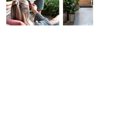
Annuleringsbeleid
Annuleringsvoorwaarden:
Tot 3 dagen voor het gekozen privé
wellness tijdstip kunt u gratis wijzigen. U
kunt dan het eerder geboekte tijdstip
overboeken naar een nieuwe datum binnen
het jaar.
Bij wijziging of annulering minder dan 3
dagen voor het gekozen privé wellness
tijdstip wordt het volledige bedrag
aangerekend en kunt u niet meer
omboeken naar een ander tijdstip.
Bij laattijdige aankomst op de gemaakte
afspraak zal enkel de resterende tijd van de
afspraak worden benut.
Er kan enkel telefonisch (+32 473 27 79 76)